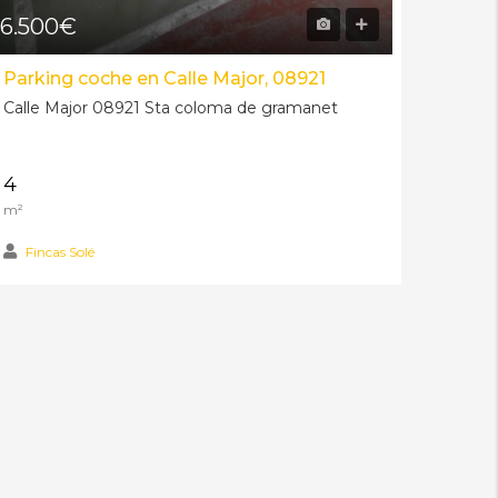
6.500€
220.
Parking coche en Calle Major, 08921
Piso 
Calle Major 08921 Sta coloma de gramanet
Paseig
grama
6.500€
220.
4
3
m²
Dormito
Fincas Solé
Finca