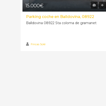
15.000€
Local comercial en Sagarra cerca Rambla, 08922
Parking coche en Balldovina, 08922
 de
Balldovina 08922 Sta coloma de gramanet
15.000€
Fincas Solé