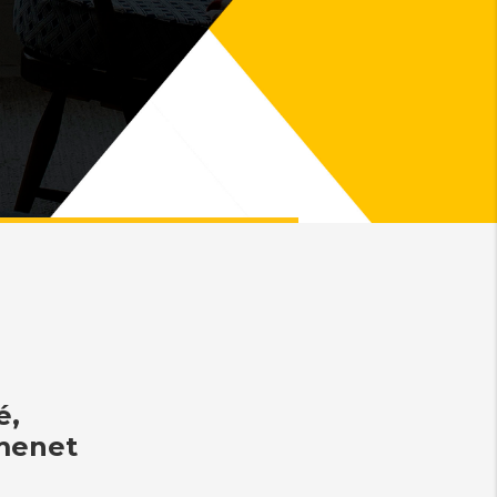
é,
amenet