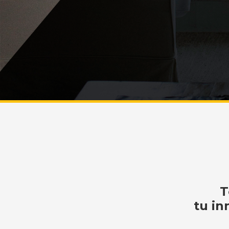
T
tu in