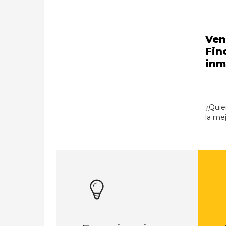
Ven
Fin
inm
¿Quie
la me