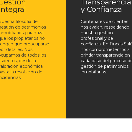
Gestión
Transparencia
Integral
y Confianza
Nuestra filosofía de
Centenares de clientes
gestión de patrimonios
nos avalan, respaldando
inmobiliarios garantiza
nuestra gestión
que los propietarios no
profesional y de
tengan que preocuparse
confianza. En Fincas Solé
por detalles. Nos
nos comprometemos a
ocupamos de todos los
brindar transparencia en
aspectos, desde la
cada paso del proceso d
valoración económica
gestión de patrimonios
hasta la resolución de
inmobiliarios.
incidencias.